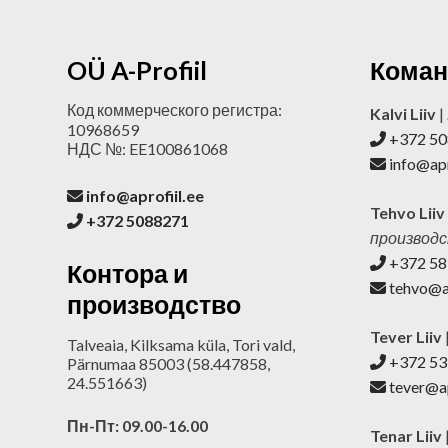
OÜ A-Profiil
Коман
Код коммерческого регистра:
Kalvi Liiv
|
10968659
+372 5
НДС №: EE100861068
info@apr
info@aprofiil.ee
Tehvo Liiv
+372 5088271
производ
+372 5
Контора и
tehvo@ap
производство
Tever Liiv
Talveaia, Kilksama küla, Tori vald,
+372 5
Pärnumaa 85003 (58.447858,
24.551663)
tever@ap
Пн-Пт: 09.00-16.00
Tenar Liiv