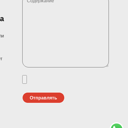
а
ли
ет