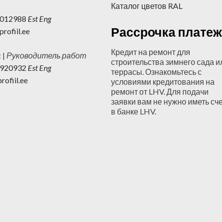
Каталог цветов RAL
3012988
Est Eng
Рассрочка платеж
rofiil.ee
Кредит на ремонт для
t
|
Руководитель работ
строительства зимнего сада и
6920932
Est Eng
террасы. Ознакомьтесь с
ofiil.ee
условиями кредитования на
ремонт от LHV. Для подачи
заявки вам не нужно иметь сч
в банке LHV.