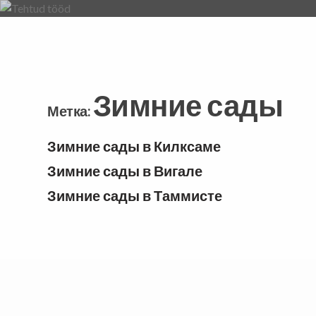
Skip
to
content
Зимние сады
Метка:
Зимние сады в Килксаме
Зимние сады в Вигале
Зимние сады в Таммисте