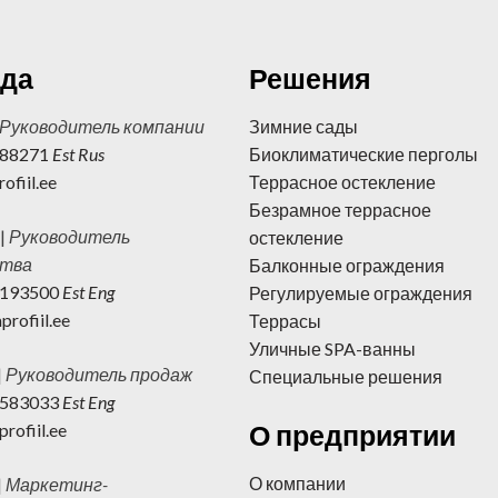
да
Решения
Руководитель компании
Зимние сады
088271
Est Rus
Биоклиматические перголы
ofiil.ee
Террасное остекление
Безрамное террасное
|
Руководитель
остекление
ства
Балконные ограждения
8193500
Est Eng
Регулируемые ограждения
rofiil.ee
Террасы
Уличные SPA-ванны
|
Руководитель продаж
Специальные решения
3583033
Est Eng
О предприятии
rofiil.ee
О компании
|
Маркетинг-