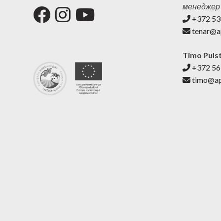
менеджер
+372 5
tenar@ap
Timo Puls
+372 5
timo@apr