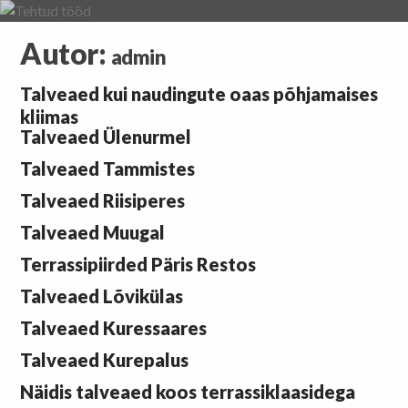
Skip
to
Autor:
content
admin
Talveaed kui naudingute oaas põhjamaises
kliimas
Talveaed Ülenurmel
Talveaed Tammistes
Talveaed Riisiperes
Talveaed Muugal
Terrassipiirded Päris Restos
Talveaed Lõvikülas
Talveaed Kuressaares
Talveaed Kurepalus
Näidis talveaed koos terrassiklaasidega