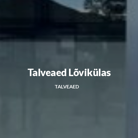
Talveaed Lõvikülas
TALVEAED