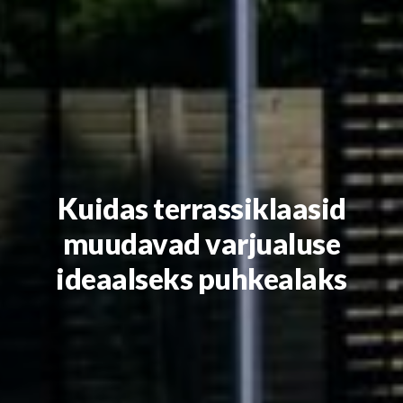
Kuidas terrassiklaasid
muudavad varjualuse
ideaalseks puhkealaks