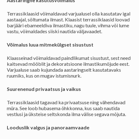
Aastaringne kasutusvõimalus
Terrassiklaasid võimaldavad varjualusel olla kasutatav igal
aastaajal, sõltumata ilmast. Klaasist terrassiklaasid loovad
barjääri ebameeldiva ilmastiku, nagu tuule, vihma või lume
vastu, võimaldades siiski nautida väljavaadet.
Võimalus
l
uua
m
itmekülgset
s
isustust
Klaasseinad võimaldavad paindlikumat sisustust, sest need
kaitsevad mööblit ja dekoratsioone ilmastikumõjude eest.
Varjualuse saab kujundada aastaringselt kasutatavaks
ruumiks, kus on mugav istumisnurk.
Suurenenud
privaatsus ja vaikus
Terrassiklaasid tagavad ka privaatsuse ning vähendavad
müra. See loob hubasema õhkkonna, kus saab nautida
vestlusi ja üksteise seltskonda ilma välise segava mõjuta.
Looduslik valgus ja panoraamvaade