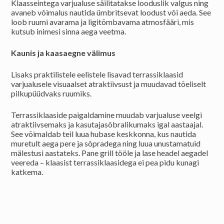
Klaasseintega varjualuse säilitatakse looduslik valgus ning
avaneb võimalus nautida ümbritsevat loodust või aeda. See
loob ruumi avarama ja ligitõmbavama atmosfääri, mis
kutsub inimesi sinna aega veetma.
Kaunis ja kaasaegne välimus
Lisaks praktilistele eelistele lisavad terrassiklaasid
varjualusele visuaalset atraktiivsust ja muudavad tõeliselt
pilkupüüdvaks ruumiks.
Terrassiklaaside paigaldamine muudab varjualuse veelgi
atraktiivsemaks ja kasutajasõbralikumaks igal aastaajal.
See võimaldab teil luua hubase keskkonna, kus nautida
muretult aega pere ja sõpradega ning luua unustamatuid
mälestusi aastateks. Pane grill tööle ja lase headel aegadel
veereda – klaasist terrassiklaasidega ei pea pidu kunagi
katkema.
Navigeerimine