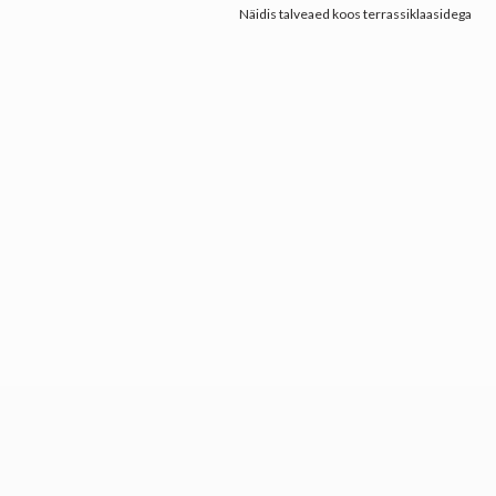
Näidis talveaed koos terrassiklaasidega