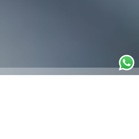
VASTUPIDAVAD
kõige sobivamad ehitusalased lahendused