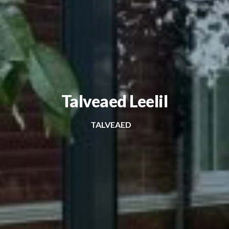
Talveaed Leelil
TALVEAED