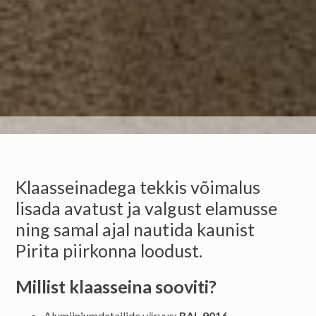
Klaasseinadega tekkis võimalus
lisada avatust ja valgust elamusse
ning samal ajal nautida kaunist
Pirita piirkonna loodust.
Millist klaasseina sooviti?
Alumiiniumdetailide värvus:
RAL 9016